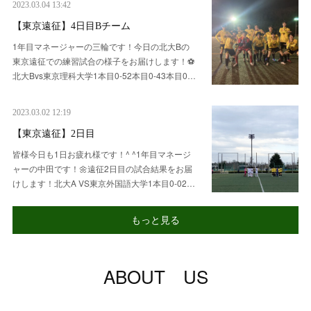
2023.03.04 13:42
【東京遠征】4日目Bチーム
1年目マネージャーの三輪です！今日の北大Bの
東京遠征での練習試合の様子をお届けします！⚽️
北大Bvs東京理科大学1本目0-52本目0-43本目0…
2023.03.02 12:19
【東京遠征】2日目
皆様今日も1日お疲れ様です！^ ^1年目マネージ
ャーの中田です！🌼遠征2日目の試合結果をお届
けします！北大A VS東京外国語大学1本目0-02…
もっと見る
ABOUT US