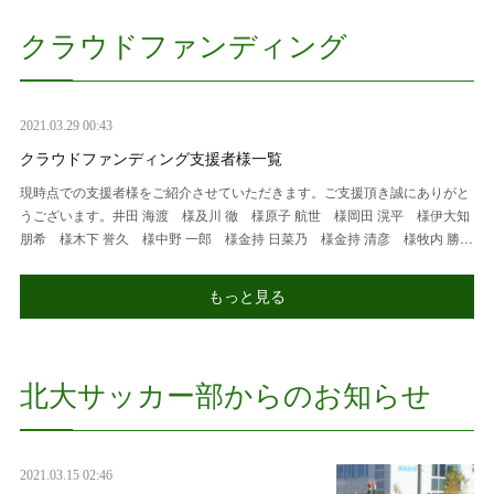
クラウドファンディング
2021.03.29 00:43
クラウドファンディング支援者様一覧
現時点での支援者様をご紹介させていただきます。ご支援頂き誠にありがと
うございます。井田 海渡 様及川 徹 様原子 航世 様岡田 滉平 様伊大知
朋希 様木下 誉久 様中野 一郎 様金持 日菜乃 様金持 清彦 様牧内 勝…
もっと見る
北大サッカー部からのお知らせ
2021.03.15 02:46